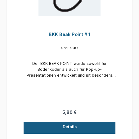
BKK Beak Point # 1
Größe:
# 1
Der BKK BEAK POINT wurde sowohl für
Bodenköder als auch für Pop-up-
Präsentationen entwickelt und ist besonders
nützlich, wenn über Kies gefischt wird, da die
nach innen gedrehte Spitze weitaus weniger
wahrscheinlich beschädigt wird. Das nach
unten gerichtete Auge verstärkt die Fähigkeit
des Hakens, sich zu drehen, und verwandelt
jeden Biss in solide Hookups.
5,80 €
Details