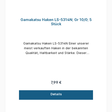
werden viele Fische fangen. Der Angelhaken ist
bei vielen Anglern sehr beliebt und kann in
vielen Gewässern eingesetzt werden.
Gamakatsu Haken LS-5314N; Gr 10/0; 5
Stück
Gamakatsu Haken LS-5314N Einer unserer
meist verkauften Haken in der bekannten
Qualität, Haltbarkeit und Stärke. Dieser
Octopushaken ist in einer breiten Auswahl an
Größen und Farben lieferbar, unter anderem
auch als Fluoresziernder TC Topless-Coating
Haken mit einer neuen Beschichtung. Größe:
10/0 Inhalt: 5 Stück
7,99 €
Details