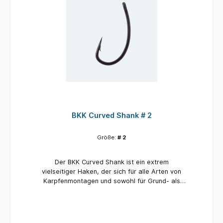
BKK Curved Shank # 2
Größe:
# 2
Der BKK Curved Shank ist ein extrem
vielseitiger Haken, der sich für alle Arten von
Karpfenmontagen und sowohl für Grund- als
auch für Pop-Up-Präsentationen eignet. Zu
seinen Merkmalen gehören ein geschmiedeter
Schaft, die superglatte SS-Beschichtung und
eine lange, gerade, handgeschliffene Spitze.