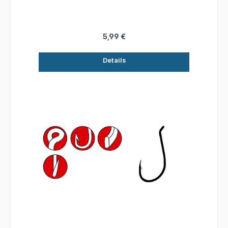
Fluoresziernder TC Topless-Coating Haken mit
einer neuen Beschichtung.Größe: 6/0Inhalt: 6
Stück
5,99 €
Details