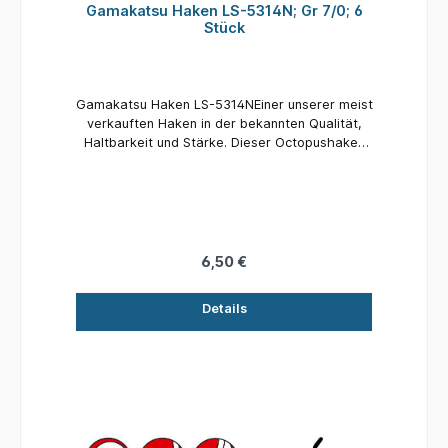
Gamakatsu Haken LS-5314N; Gr 7/0; 6
Stück
Gamakatsu Haken LS-5314NEiner unserer meist
verkauften Haken in der bekannten Qualität,
Haltbarkeit und Stärke. Dieser Octopushaken
ist in einer breiten Auswahl an Größen und
Farben lieferbar, unter anderem auch als
Fluoresziernder TC Topless-Coating Haken mit
einer neuen Beschichtung.Größe: 7/0Inhalt: 6
Stück
6,50 €
Details