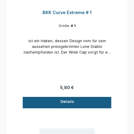
BKK Curve Extreme # 1
Größe:
# 1
ist ein Haken, dessen Design vom für sein
aussehen preisgekrönten Lone Diablo
nachempfunden ist. Der Wide Cap sorgt für ein
erhöhtes Hooksetting und das perfekt
gebogenes Design, das die Kraft im Drill
gleichmäßig auf den Hakenschaft verteilt sorgt
dafür das die Festigkeit als auch die Elastizität
maximiert werden. Es kann sowohl als Bottom -
Popup-Präsentationen verwendet werden.
5,80 €
Details