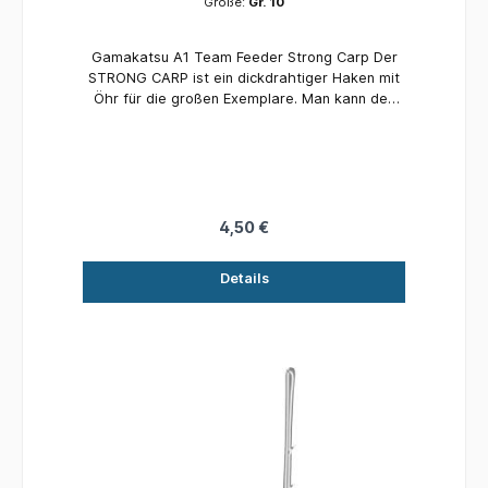
Größe:
Gr. 10
Gamakatsu A1 Team Feeder Strong Carp Der
STRONG CARP ist ein dickdrahtiger Haken mit
Öhr für die großen Exemplare. Man kann den
kurzen Hakenschenkel mit einem Stück
Schrumpfschlauch überziehen und so den “Line
Aligner” Effekt noch verstärken, wenn man
diesen Haken an der Haar-Montage einsetzt.
Dies steigert die Bissausbeute enorm. Inhalt:
10 Stück
4,50 €
Details