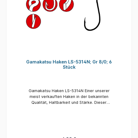
Gamakatsu Haken LS-5314N; Gr 8/0; 6
Stück
Gamakatsu Haken LS-5314N Einer unserer
meist verkauften Haken in der bekannten
Qualität, Haltbarkeit und Stärke. Dieser
Octopushaken ist in einer breiten Auswahl an
Größen und Farben lieferbar, unter anderem
auch als Fluoresziernder TC Topless-Coating
Haken mit einer neuen Beschichtung. Größe:
8/0 Inhalt: 6 Stück