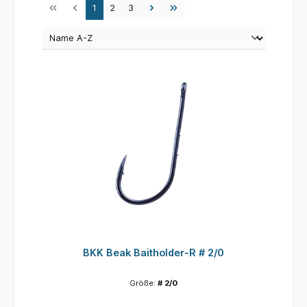
Seite
Seite
Seite
1
2
3
BKK Beak Baitholder-R # 2/0
Größe:
# 2/0