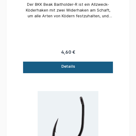
Der BKK Beak Baitholder-R ist ein Allzweck-
Köderhaken mit zwei Widerhaken am Schaft,
um alle Arten von Ködern festzuhalten, und
einer geraden Öse, die das Gleiten des Köders
auf den Haken erleichtert. Eine nadelscharfe
und versetzte Hakenspitze sorgt für
hervorragende Penetrationsleistung.
4,60 €
Details