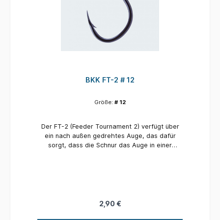
BKK FT-2 # 12
Größe:
# 12
Der FT-2 (Feeder Tournament 2) verfügt über
ein nach außen gedrehtes Auge, das dafür
sorgt, dass die Schnur das Auge in einer
geraden Linie verlässt, was für eine bessere
Präsentation und ein größeres Hakenpotential
sorgt. Eine extra lange, haltbare Spitze und ein
breiter Spalt garantieren extrem sichere
Haken, was zu mehr Fischen im Kescher führt.
Die SS-Beschichtung verleiht ihm ein dunkleres
2,90 €
Finish und macht die Oberfläche glatter, um
das Eindringen zu erleichtern.