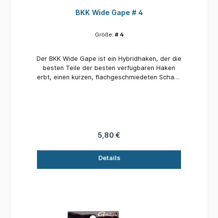
BKK Wide Gape # 4
Größe:
# 4
Der BKK Wide Gape ist ein Hybridhaken, der die
besten Teile der besten verfügbaren Haken
erbt, einen kurzen, flachgeschmiedeten Schaft,
die handgeschliffene Schnabelspitze und die
superglatte SS-Beschichtung. Diese
Eigenschaften zusammen ergeben das beste
Verhältnis zwischen Haken und Landungen und
machen diesen Haken zu einem echten
Klassiker.
5,80 €
Details