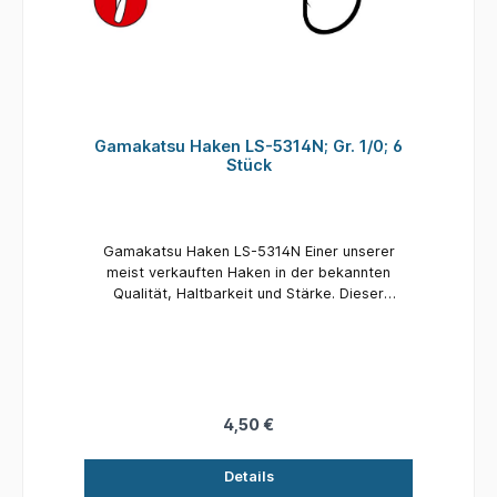
Gamakatsu Haken LS-5314N; Gr. 1/0; 6
Stück
Gamakatsu Haken LS-5314N Einer unserer
meist verkauften Haken in der bekannten
Qualität, Haltbarkeit und Stärke. Dieser
Octopushaken ist in einer breiten Auswahl an
Größen und Farben lieferbar, unter anderem
auch als Fluoresziernder TC Topless-Coating
Haken mit einer neuen Beschichtung. Größe: 1/0
Inhalt: 6 Stück
4,50 €
Details