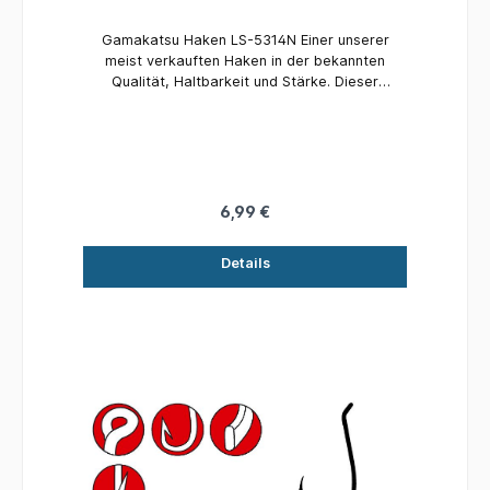
Gamakatsu Haken LS-5314N Einer unserer
meist verkauften Haken in der bekannten
Qualität, Haltbarkeit und Stärke. Dieser
Octopushaken ist in einer breiten Auswahl an
Größen und Farben lieferbar, unter anderem
auch als Fluoresziernder TC Topless-Coating
Haken mit einer neuen Beschichtung. Größe:
9/0 Inhalt: 5 Stück
6,99 €
Details