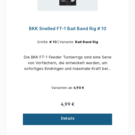
BKK Snelled FT-1 Bait Band Rig # 10
Größe:
# 10
| Variante:
Bait Band Rig
Die BKK FT-1 Feeder Turnierrigs sind eine Serie
von Vorfächern, die entwickelt wurden, um
sofortiges Eindringen und maximale Kraft beim
Fang großer Fische am Futterkorb zu bieten.
Ausgestattet mit dem charakteristischen SS-
Finish von BKK sind diese Widerhakenhaken
Varianten ab
4,90 €
präzise vorgebunden an hochwertigen
Schnüren und verfügen über verschiedene
Köderhalter, um alle Arten von Ködern wie Mais,
4,99 €
Pellets, Brot oder Fleisch zu montieren.
Details