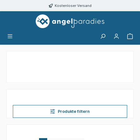
alt springen
Kostenloser Versand
Produkte filtern