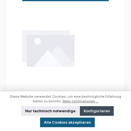
Gamakatsu Haken LS-5314N; Gr. 2/0; 6
Diese Website verwendet Cookies, um eine bestmögliche Erfahrung
Stück
bieten zu können.
Mehr Informationen ...
Nur technisch notwendige
Konfigurieren
Werkzeugleiste anzeigen
Gamakatsu Haken LS-5314N Einer unserer
Alle Cookies akzeptieren
meist verkauften Haken in der bekannten