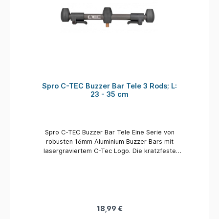
Spro C-TEC Buzzer Bar Tele 3 Rods; L:
23 - 35 cm
Spro C-TEC Buzzer Bar Tele Eine Serie von
robusten 16mm Aluminium Buzzer Bars mit
lasergraviertem C-Tec Logo. Die kratzfeste
dunkelgrüne Farbe hat eine matte Oberfläche
und eine leichte Textur für zusätzlichen Grip.
Die Tele Version kann mit dem robusten Lock
Clip System vergrößert werden. Länge: 23
- 35 cm Inhalt: 1 Stück
18,99 €