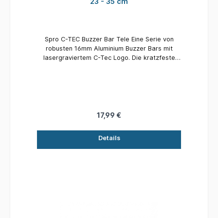
23 - 35 cm
Spro C-TEC Buzzer Bar Tele Eine Serie von
robusten 16mm Aluminium Buzzer Bars mit
lasergraviertem C-Tec Logo. Die kratzfeste
dunkelgrüne Farbe hat eine matte Oberfläche
und eine leichte Textur für zusätzlichen Grip.
Die Tele Version kann mit dem robusten Lock
Clip System vergrößert werden. Länge: 23
- 35 cm Inhalt: 1 Stück
17,99 €
Details