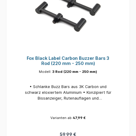
Fox Black Label Carbon Buzzer Bars 3
Rod (220 mm - 250 mm)
Modell:
3 Rod (220 mm - 250 mm)
• Schlanke Buzz Bars aus 3K Carbon und
schwarz eloxiertem Aluminium • Konzipiert für
Bissanzeiger, Rutenauflagen und
Kolbenauflagen • Pfosten mit einem
Durchmesser von 12 mm, die perfekt zu Black
Label Carbon Banksticks passen • Unglaublich
Varianten ab
47,99 €
leicht und dennoch stabil • Erhältlich in 2- und
3-Stab-Versionen • Zwei 2-Stangen-Versionen
und 110-125 mm • Zwei 3-Stangen-Versionen
59,99 €