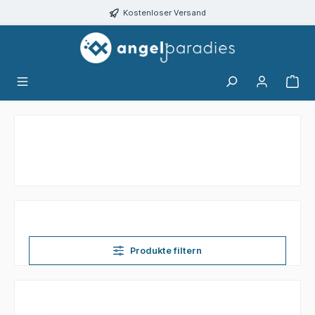
alt springen
Kostenloser Versand
Produkte filtern