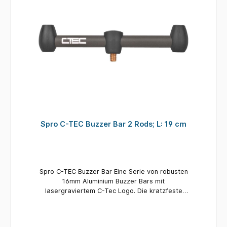
einfach wie heute mit dem Black Label QR
Gefertigt aus 16mm starkem, schwarz
System. Und auch der Aufbau der Bissanzeiger
anodisierten Aluminium Die in der Breite
und Rutenständer von der Tasche bis zum
verstellbaren Buzzer Bars sind mit einem
fertigen Aufbau sieht nun fast grazil aus und
überarbeiteten, kompakteren Cam Lok-
geht fast wie von selbst. Black Label QR
Verstellsystem ausgestattet, das nicht nur gut
Buzzer Bars Alle Buzzer Bars sind mit dem
aussieht, sondern vor allem hervorragend
neuen Quick Release (QR) System für die
funktioniert. 3 Ruten Schmal (190mm/220mm)
Bissanzeiger und Rutenablagen ausgestattet.
Die Bissanzeiger und die hinteren Ablagen
können über einfaches Drehen der Manschette
montiert und abgenommen werden. Auch die
Bissanzeiger können so ganz einfach zwischen
2- und 3-Ruten Buzzer Bars und einzelnen
Spro C-TEC Buzzer Bar 2 Rods; L: 19 cm
Banksticks gewechselt werden. Perfekt für alle
Angler, die verschiedene Gewässer mit
unterschiedlichen Rutenanzahl-Limits
befischen. Das QR-System macht es einfach,
spontan von einer 3-Ruten Buzzer Bar einen
Spro C-TEC Buzzer Bar Eine Serie von robusten
Bissanzeiger wegzunehmen, um eine einzelne
16mm Aluminium Buzzer Bars mit
Rute separat vom Hauptplatz entfernt
lasergraviertem C-Tec Logo. Die kratzfeste
aufzubauen. Ein weiterer Vorteil des QR-
dunkelgrüne Farbe hat eine matte Oberfläche
Systems ist, dass man damit die Bissanzeiger
und eine leichte Textur für zusätzlichen Grip.
und die hinteren Ablagen perfekt ausrichten
Die Tele Version kann mit dem robusten Lock
kann, ohne dass man Unterlegscheiben