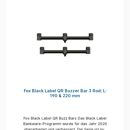
Bar unten mit dem QR-System auszustatten,
dabei um einer QR Buzzer Bar oder einen QR
müssen sie diese nur auf einen QR-Bankstick
Bankstick Bankstick handelt. Der Wechsel von
aufschrauben und künftig die QR-Manschette
Buzzer Bars zu Banksticks war noch nie so
am Stick zum Lösen der Buzzer Bars nutzen-
einfach wie heute mit dem Black Label QR
Gefertigt aus 16mm starkem, schwarz
System. Und auch der Aufbau der Bissanzeiger
anodisierten Aluminium Die in der Breite
und Rutenständer von der Tasche bis zum
verstellbaren Buzzer Bars sind mit einem
fertigen Aufbau sieht nun fast grazil aus und
überarbeiteten, kompakteren Cam Lok-
geht fast wie von selbst. Black Label QR
Verstellsystem ausgestattet, das nicht nur gut
Buzzer Bars Alle Buzzer Bars sind mit dem
aussieht, sondern vor allem hervorragend
neuen Quick Release (QR) System für die
funktioniert. 2 Ruten Schmal (115mm/130mm)
Bissanzeiger und Rutenablagen ausgestattet.
Die Bissanzeiger und die hinteren Ablagen
können über einfaches Drehen der Manschette
montiert und abgenommen werden. Auch die
Bissanzeiger können so ganz einfach zwischen
2- und 3-Ruten Buzzer Bars und einzelnen
Fox Black Label QR Buzzer Bar 3 Rod; L:
Banksticks gewechselt werden. Perfekt für alle
190 & 220 mm
Angler, die verschiedene Gewässer mit
unterschiedlichen Rutenanzahl-Limits
befischen. Das QR-System macht es einfach,
spontan von einer 3-Ruten Buzzer Bar einen
Fox Black Label QR Buzz Bars Das Black Label
Bissanzeiger wegzunehmen, um eine einzelne
Bankware-Programm wurde für das Jahr 2020
Rute separat vom Hauptplatz entfernt
überarbeitet und verbessert. Die Serie ist nun