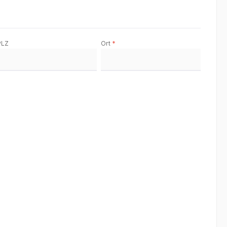
PLZ
Ort
*