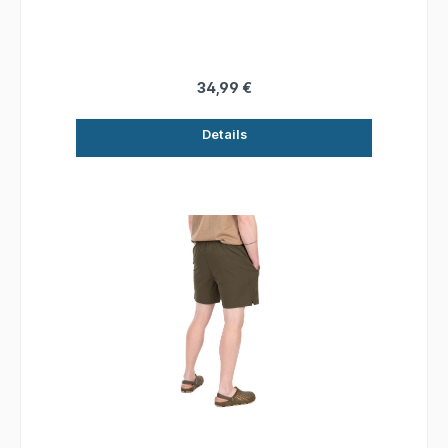
orangenem Fox-Branding Erhältlich in den
Größen S bis 3XL 90% Polyester, 10% Elastan /
Netzinnenfutter: 100% Polyester
34,99 €
Details