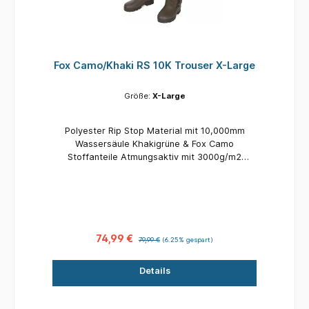
Fox Camo/Khaki RS 10K Trouser X-Large
Größe:
X-Large
Polyester Rip Stop Material mit 10,000mm
Wassersäule Khakigrüne & Fox Camo
Stoffanteile Atmungsaktiv mit 3000g/m2
Versiegelte Nähte Leichtgewichtiges
dreilagiges Material Durchweg wasserdichte
Reißverschlüsse Reißverschlusstaschen als
Stauraum Elastikhüftbund Lässt in der eigenen
Gesäßtasche sehr kompakt verstauen
Ausgestellte Fußbündchen mit Reißverschluss
74,99 €
79,99 €
(6.25% gespart)
für den vereinfachten Einstieg mit Schuhen In
den Größen S bis 3XL
Details