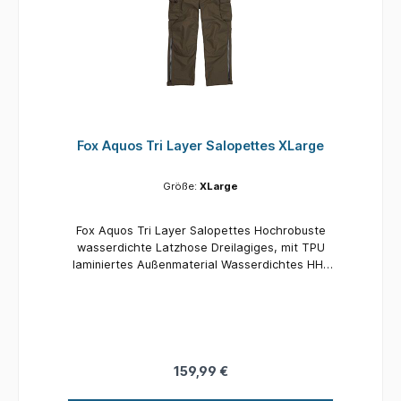
Fox Aquos Tri Layer Salopettes XLarge
Größe:
XLarge
Fox Aquos Tri Layer Salopettes Hochrobuste
wasserdichte Latzhose Dreilagiges, mit TPU
laminiertes Außenmaterial Wasserdichtes HH-
Material mit einer Wassersäule von 25,000mm
Atmungsaktiv mit 3,000g/m2 Komplett
versiegelte Nähte Mit wasserdichten YKK-
Außenreißverschlüssen Doppelter 2-Wege-
Hauptreißverschluss Windschutzabdeckung
innen Cargotaschen mit Abdeckungen
159,99 €
Teilelastisches Bündchen Längenverstellbare
Elastikhosenträger Gepolsterte