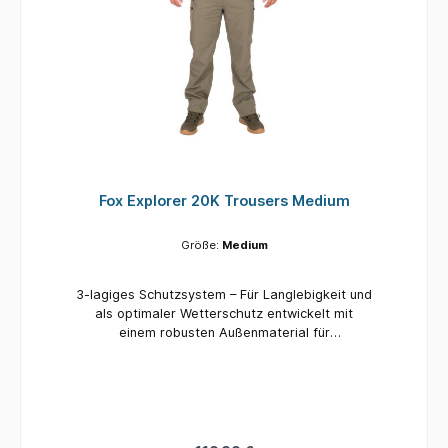
Fox Explorer 20K Trousers Medium
Größe:
Medium
3-lagiges Schutzsystem – Für Langlebigkeit und
als optimaler Wetterschutz entwickelt mit
einem robusten Außenmaterial für
anspruchsvolle Bedingungen. Allwetterschutz –
wasserdichtes Material mit einer 20,000mm
Wassersäule und komplett versiegelten Nähten,
sodass du unabhängig von den
Wetterbedingungen trocken bleibst. Komfort
durch Atmungsaktivität – Eine