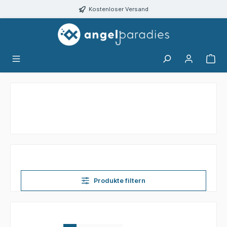
alt springen
Kostenloser Versand
Produkte filtern