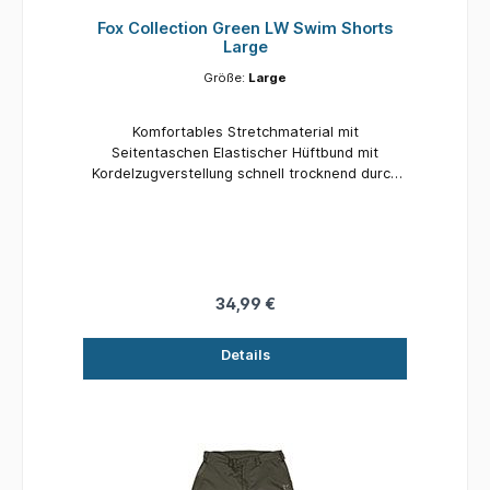
Fox Collection Green LW Swim Shorts
Large
Größe:
Large
Komfortables Stretchmaterial mit
Seitentaschen Elastischer Hüftbund mit
Kordelzugverstellung schnell trocknend durch
DWR-Beschichtung Collection Grün mit
schwarzem Fox-Branding Erhältlich in den
Größen S bis 3XL 90% Polyester, 10% Elastan /
Netzinnenfutter: 100% Polyester
34,99 €
Details