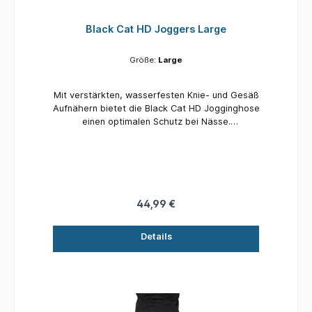
Black Cat HD Joggers Large
Größe:
Large
Mit verstärkten, wasserfesten Knie- und Gesäß
Aufnähern bietet die Black Cat HD Jogginghose
einen optimalen Schutz bei Nässe.
Reißverschlusstaschen Komplett mit Black Cat
Logo Erhältlich in sechs Größen: Small, Medium,
Large, Xlarge, XXlarge, XXXlarge Hochwertige
Verarbeitung 75 % Baumwolle, 25 % Polyester
44,99 €
Details