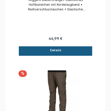
Hüftbündchen mit Kordelzugband •
Reißverschlusstaschen • Elastische
Beinbündchen • 20% Polyester, 80% Baumwolle
• Erhältliche Größen: S/M/L/XL/XXL/XXXL
44,99 €
Details
%