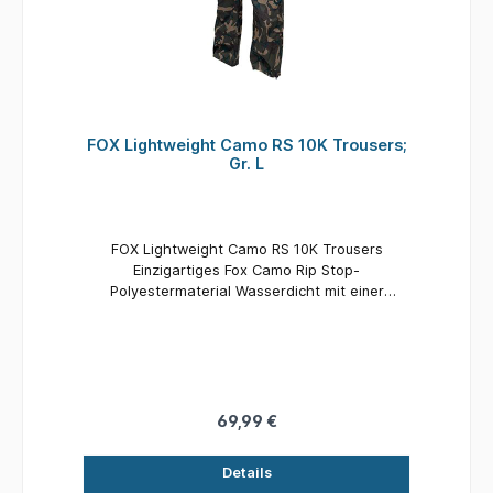
FOX Lightweight Camo RS 10K Trousers;
Gr. L
FOX Lightweight Camo RS 10K Trousers
Einzigartiges Fox Camo Rip Stop-
Polyestermaterial Wasserdicht mit einer
Wassersäule von 10,000mm Atmungsaktiv mit
3000g/m2 Versiegelte Nähte Leichtgewichtige,
dreilagige Konstruktion Hosenbeinbund mit
Reißverschlüssen zu öffnen Wasserdichte
Reißverschlüsse Reißverschluss-Stautaschen
Lässt sich in der eigenen Tasche sehr kompakt
69,99 €
verstauen Größe: L 100% Polyester
Details