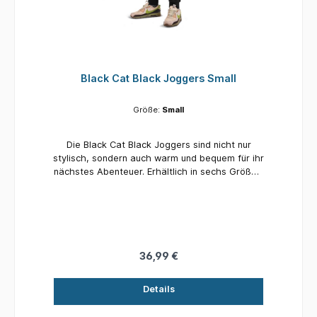
Black Cat Black Joggers Small
Größe:
Small
Die Black Cat Black Joggers sind nicht nur
stylisch, sondern auch warm und bequem für ihr
nächstes Abenteuer. Erhältlich in sechs Größen:
Small, Medium, Large, Xlarge, XXlarge,
XXXlarge Hochwertige Verarbeitung
Reißverschlusstaschen Mit dem Black Cat Logo
versehen 100 % Baumwolle / 75 % Baumwolle,
25 % Polyester
36,99 €
Details