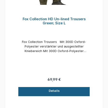
Fox Collection HD Un-lined Trousers
Green; Size L
Fox Collection Trousers Mit 300D Oxford-
Polyester verstärkter und ausgestellter
Kniebereich Mit 300D Oxford-Polyester
verstärkter Gesäßbereich Mit Gürtelschlaufen
Sechs Taschen Frontreißverschluss
Längenverstellbare und fixierbare Fußbündchen
Material: 80% Polyester, 20% Baumwolle
69,99 €
Details