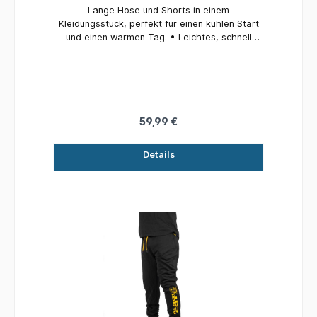
Lange Hose und Shorts in einem
Kleidungsstück, perfekt für einen kühlen Start
und einen warmen Tag. • Leichtes, schnell
trocknendes Material • Schnelles Zip-Off-
System zum Wechseln von langen Hosen zu
Shorts bis unters Knie • Stilvolles Design mit
Black Cat-Branding • Mehrere Taschen •
Erhältlich in sechs Größen: Small, Medium,
Large, Xlarge, XXlarge und XXXlarge • Material:
59,99 €
95 % Nylon, 5 % Elastan
Details