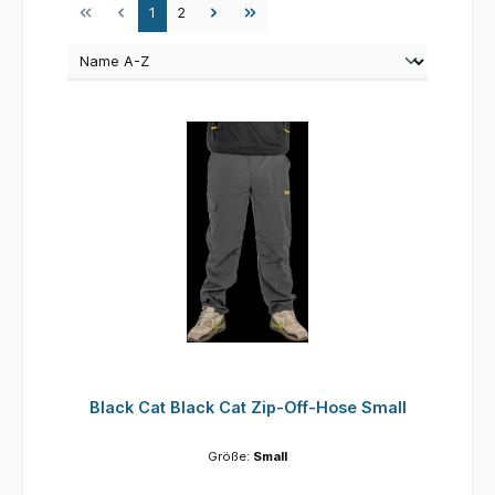
Seite
Seite
1
2
Black Cat Black Cat Zip-Off-Hose Small
Größe:
Small