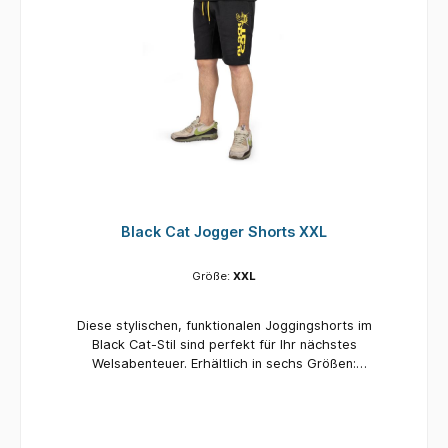
Black Cat Jogger Shorts XXL
Größe:
XXL
Diese stylischen, funktionalen Joggingshorts im
Black Cat-Stil sind perfekt für Ihr nächstes
Welsabenteuer. Erhältlich in sechs Größen:
Small, Medium, Large, Xlarge, XXlarge und
XXXlarge Hochwertige Verarbeitung Vollständig
mit dem Black Cat-Logo versehen Material: 75
% Baumwolle, 25 % Polyester