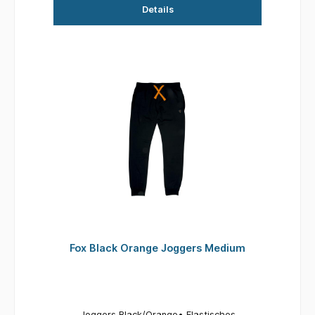
Details
Knieverstärkungen Schuheinstieg mit
wasserdichten YKK-Reißverschlüssen
ausgestattet Längenverstellbare
Knöchelbündchen Erhältlich in den Größen: S,
M, L, XL, XXL, XXXL, XXXXL Länge: 5ft 10ins,
178cm Hüftumfang: 40ins, 101.6cm Beinlänge: L
Outer 70% Nylon, 30% Polyester Lining 100%
Polyester.
Fox Black Orange Joggers Medium
Joggers Black/Orange• Elastisches