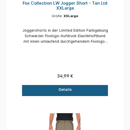
Fox Collection LW Jogger Short - Tan Ltd
XXLarge
Größe:
XXLarge
Joggershorts in der Limited Edition Farbgebung
Schwarzer Foxlogo-Aufdruck Elastikhüftbund
mit innen umlaufend durchgehendem Foxlogo-
Druck Innenzugkordeln mit Silikonenden
Reißverschluss-Fronttaschen Gesäßtasche mit
‘Haken-Schlaufe’-Verschluss 80% Baumwolle,
20% Polyester Stoffstärke 240gsm Erhältlich in
den Größen S bis 3XL
34,99 €
Details