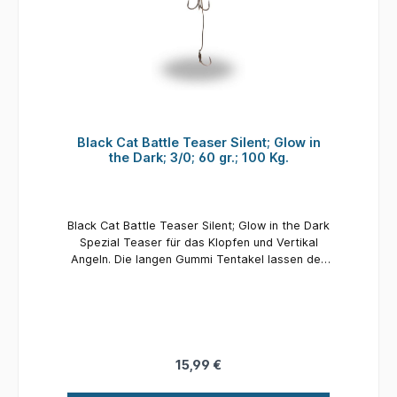
Black Cat Battle Teaser Silent; Glow in
the Dark; 3/0; 60 gr.; 100 Kg.
Black Cat Battle Teaser Silent; Glow in the Dark
Spezial Teaser für das Klopfen und Vertikal
Angeln. Die langen Gummi Tentakel lassen den
Köder verführerisch unter Wasser pulsieren und
locken auch scheue Welse in stark beangelten
Revieren an den Haken. Der Clou: dies ist ein
geräuschloser Wels-Teaser ohne Glasperlen,
der seine Fängigkeit besonders an schlechten
Beißtagen entfaltet! Details: Farbe: Glow in the
15,99 €
Dark Gewicht: 60 gr. Hakengröße: 3/0
Tragkraft: 100 Kg.