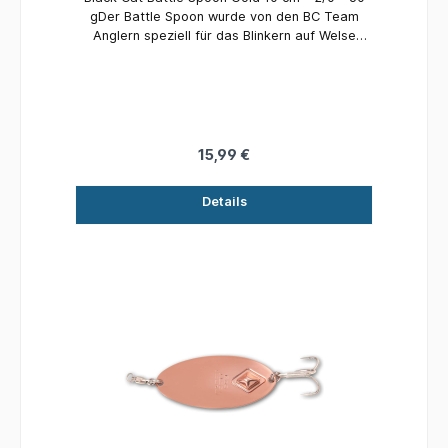
gDer Battle Spoon wurde von den BC Team
Anglern speziell für das Blinkern auf Welse
entwickelt und erzielt durch seine spezielle
Form auffällig starke Flankbewegung unter
Wasser und hat perfekte Flugeigenschaften,
um beim Werfen auch weit entfernte Hot Spots
zu erreichen. Schon beim Aufschlag auf die
Wasseroberfläche hinterlässt der Battle Spoon
15,99 €
einen dumpfen Laut, der Welse rasend macht.
Die Wasserverwirbelungen erzeugende, stark
Details
flankende Schwimmbewegung ermöglicht auch
ein sehr langsames Führen des Köders und
immitiert perfekt mittelgroße Beutefische.Inhalt:
1 Stück