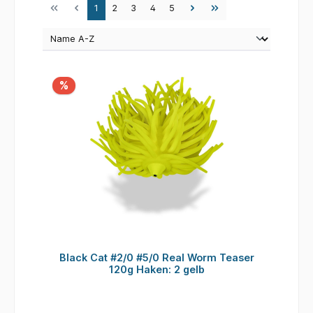
Seite
Seite
Seite
Seite
Seite
1
2
3
4
5
%
Black Cat #2/0 #5/0 Real Worm Teaser
120g Haken: 2 gelb