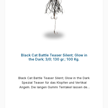
Black Cat Battle Teaser Silent; Glow in
the Dark; 3/0; 130 gr.; 100 Kg.
Black Cat Battle Teaser Silent; Glow in the Dark
Spezial Teaser für das Klopfen und Vertikal
Angeln. Die langen Gummi Tentakel lassen den
Köder verführerisch unter Wasser pulsieren und
locken auch scheue Welse in stark beangelten
Revieren an den Haken. Der Clou: dies ist ein
geräuschloser Wels-Teaser ohne Glasperlen,