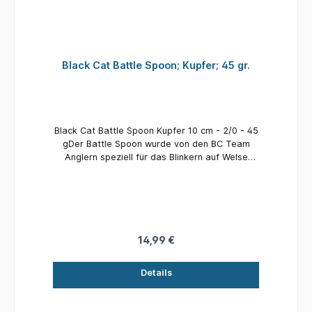
Black Cat Battle Spoon; Kupfer; 45 gr.
Black Cat Battle Spoon Kupfer 10 cm - 2/0 - 45
gDer Battle Spoon wurde von den BC Team
Anglern speziell für das Blinkern auf Welse
entwickelt und erzielt durch seine spezielle
Form auffällig starke Flankbewegung unter
Wasser und hat perfekte Flugeigenschaften,
um beim Werfen auch weit entfernte Hot Spots
zu erreichen. Schon beim Aufschlag auf die
Wasseroberfläche hinterlässt der Battle Spoon
14,99 €
einen dumpfen Laut, der Welse rasend macht.
Die Wasserverwirbelungen erzeugende, stark
Details
flankende Schwimmbewegung ermöglicht auch
ein sehr langsames Führen des Köders und
immitiert perfekt mittelgroße Beutefische.Inhalt: