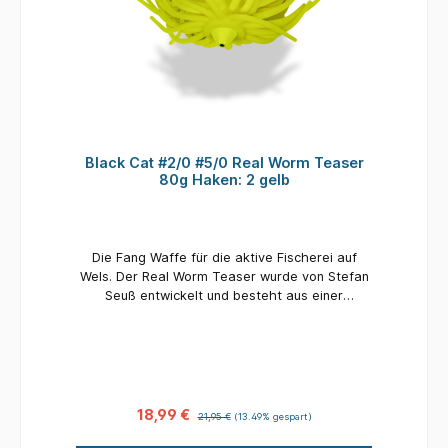
Black Cat #2/0 #5/0 Real Worm Teaser
80g Haken: 2 gelb
Die Fang Waffe für die aktive Fischerei auf
Wels. Der Real Worm Teaser wurde von Stefan
Seuß entwickelt und besteht aus einer
speziellen, extrem elastischen und dennoch
sehr widerstandsfähigen Gummimischung mit
Blei Innenkern. Die einzelnen Tentakel bewegen
sich sich reizvoll in der Strömung und beim
Zupfen des Teasers über die Rutenspitze
beginnt der komplette Teaser wie ein großes
18,99 €
21,95 €
(13.49% gespart)
Wurmbündel zu pulsieren. Die Gummitentakel
können zusätzlich mit dem Black Cat Flavour