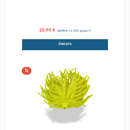
speziellen, extrem elastischen und dennoch
sehr widerstandsfähigen Gummimischung mit
Blei Innenkern. Die einzelnen Tentakel bewegen
sich sich reizvoll in der Strömung und beim
Zupfen des Teasers über die Rutenspitze
beginnt der komplette Teaser wie ein großes
20,99 €
23,95 €
(12.36% gespart)
Wurmbündel zu pulsieren. Die Gummitentakel
können zusätzlich mit dem Black Cat Flavour
Details
Spray besprüht werden. Der Real Worm Teaser
eignet sich besonders für die aktive Fischerei
mit dem Wallerholz und das vertikale Angeln
direkt unter dem Boot.
%