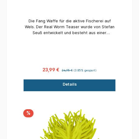
Die Fang Waffe für die aktive Fischerei auf
Wels. Der Real Worm Teaser wurde von Stefan
Seuß entwickelt und besteht aus einer
speziellen, extrem elastischen und dennoch
sehr widerstandsfähigen Gummimischung mit
Blei Innenkern. Die einzelnen Tentakel bewegen
sich sich reizvoll in der Strömung und beim
Zupfen des Teasers über die Rutenspitze
beginnt der komplette Teaser wie ein großes
23,99 €
24,95 €
(3.85% gespart)
Wurmbündel zu pulsieren. Die Gummitentakel
können zusätzlich mit dem Black Cat Flavour
Details
Spray besprüht werden. Der Real Worm Teaser
eignet sich besonders für die aktive Fischerei
mit dem Wallerholz und das vertikale Angeln
direkt unter dem Boot.
%