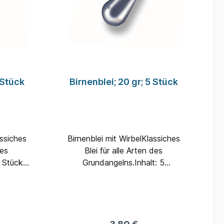
 Stück
Birnenblei; 20 gr; 5 Stück
assiches
Birnenblei mit WirbelKlassiches
des
Blei für alle Arten des
5 Stück
Grundangelns.Inhalt: 5
m
StückGewicht: 20 Gramm