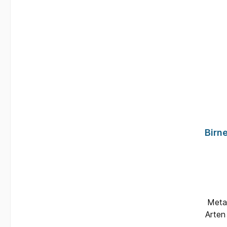
Birne
Metal
Arten
St