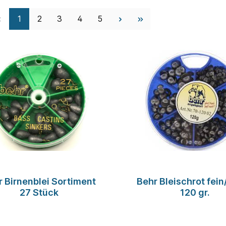
Seite
Seite
Seite
Seite
Seite
1
2
3
4
5
r Birnenblei Sortiment
Behr Bleischrot fein
27 Stück
120 gr.