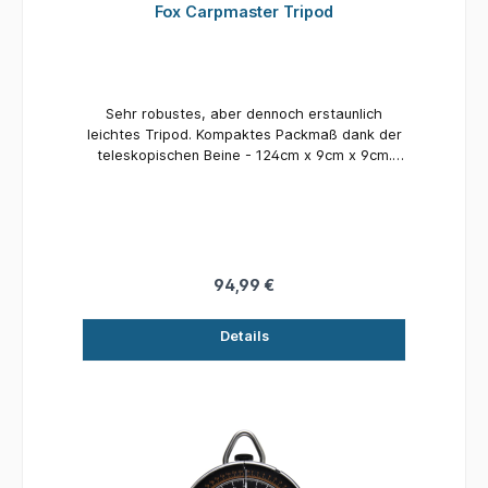
Fox Carpmaster Tripod
Sehr robustes, aber dennoch erstaunlich
leichtes Tripod. Kompaktes Packmaß dank der
teleskopischen Beine - 124cm x 9cm x 9cm.
Aluminiumstangen mit Power-Camverschlüssen
sichern die Höheneinstellung zuverlässig.
Maximalhöhenmarkierung für ein sicheres
Wiegen. Für Gewichte bis zu 60kg geeignet.
Zuverlässiges Gusszentralelement mit
Wiegehaken aus Edelstahl. Ebenfalls mit einem
94,99 €
3/8 Gewinde oben für die Montage weiteren
Zubehörs ausgestattet. Beine verlängerbar um
Details
55cm. Gewicht 2kg. Wird in einer
Kordelzugtransporttasche aus Nylon geliefert.