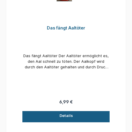
Das fängt Aaltöter
Das fängt Aaltöter Der Aaltöter ermöglicht es,
den Aal schnell zu töten. Der Aalkopf wird
durch den Aaltöter gehalten und durch Druck
auf den Griff (rot) bohrt sich die Spitze des
Aaltöters schnell in den Kopf des Fisches.
robuster Aaltöter aus Stahl Länge: 23 cm
6,99 €
Details