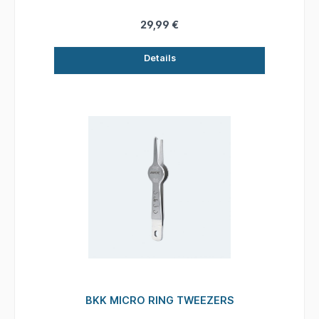
tragbar – dieses Produkt ist ein
unverzichtbares Werkzeug für jeden
29,99 €
ambitionierten Angler.
Details
BKK MICRO RING TWEEZERS