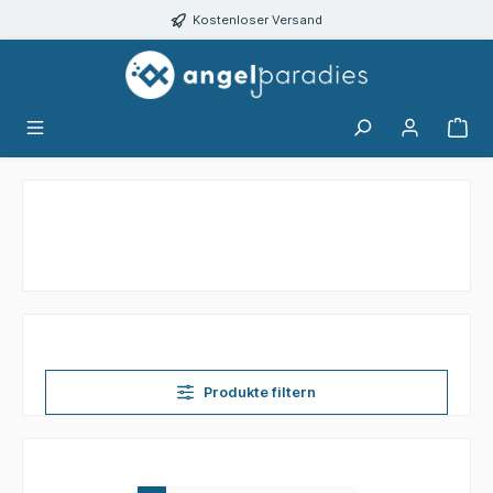
alt springen
Kostenloser Versand
Produkte filtern