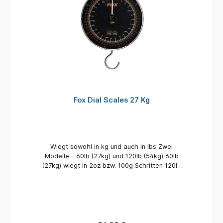
Fox Dial Scales 27 Kg
Wiegt sowohl in kg und auch in lbs Zwei
Modelle – 60lb (27kg) und 120lb (54kg) 60lb
(27kg) wiegt in 2oz bzw. 100g Schritten 120lb
(54kg) wiegt in 4oz bzw. 200g Schritten
Nadelanzeige Wiegehaken und Halteöse aus
Edelstahl