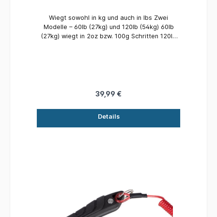
Wiegt sowohl in kg und auch in lbs Zwei
Modelle – 60lb (27kg) und 120lb (54kg) 60lb
(27kg) wiegt in 2oz bzw. 100g Schritten 120lb
(54kg) wiegt in 4oz bzw. 200g Schritten
Nadelanzeige Wiegehaken und Halteöse aus
Edelstahl
39,99 €
Details