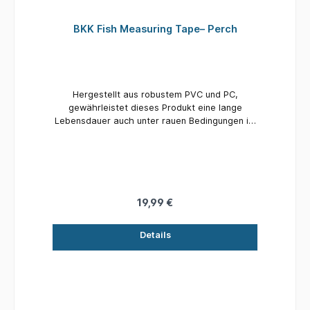
BKK Fish Measuring Tape– Perch
Hergestellt aus robustem PVC und PC,
gewährleistet dieses Produkt eine lange
Lebensdauer auch unter rauen Bedingungen im
Freien und auf See. Gut sichtbare
Messmarkierungen ermöglichen schnelles,
klares und präzises Ablesen, selbst bei Nässe
oder schlechten Lichtverhältnissen. Leicht und
tragbar – dieses Produkt ist ein
unverzichtbares Werkzeug für jeden
19,99 €
ambitionierten Angler.
Details