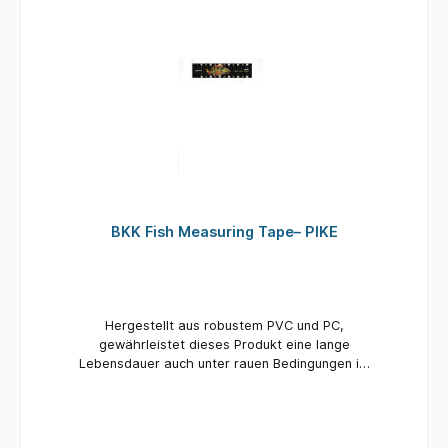
BKK Fish Measuring Tape– PIKE
Hergestellt aus robustem PVC und PC,
gewährleistet dieses Produkt eine lange
Lebensdauer auch unter rauen Bedingungen im
Freien und auf See. Gut sichtbare
Messmarkierungen ermöglichen schnelles,
klares und präzises Ablesen, selbst bei Nässe
oder schlechten Lichtverhältnissen. Leicht und