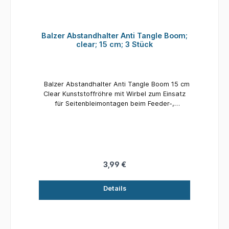
Balzer Abstandhalter Anti Tangle Boom;
clear; 15 cm; 3 Stück
Balzer Abstandhalter Anti Tangle Boom 15 cm
Clear Kunststoffröhre mit Wirbel zum Einsatz
für Seitenbleimontagen beim Feeder-,
Futterkorb- und Meeresangeln. Material:
Kunststoff Länge: 15 cm Inhalt: 3 Stück
3,99 €
Details