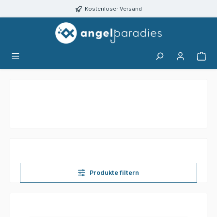
alt springen
Kostenloser Versand
Produkte filtern