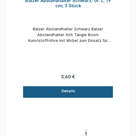
Balzer Abstandhalter Schwarz; Gr. L; 19
cm; 3 Stück
Balzer Abstandhalter Schwarz Balzer
Abstandhalter Anti Tangle Boom
Kunststoffröhre mit Wirbel zum Einsatz für
Seitenbleimontagen beim Feeder-, Futterkorb-
und Meeresangeln. Material: Kunststoff Länge:
19 cm Inhalt: 3 Stück
3,60 €
Details