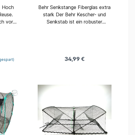
e Hoch
Behr Senkstange Fiberglas extra
Reuse.
stark Der Behr Kescher- und
ich vor
Senkstab ist ein robuster
 in dem
Glasfaser Senkstab zum
ubt sind.
optimalen Angeln mit der Senke
z.B. um Köderfische mit einer
Köderfischsenke zu fangen. Der
Senkstab ist dreiteilig und hat ein
34,99 €
gespart)
Gewinde, in das alle gängigen
Kescher und Öhsen für Senken
passen. Maximale Länge
ausgezogen: 420cm, also ideal
um eine Senke an guten Stellen
zu platzieren ohne unhandlich zu
werden und um Fische über
größere Entfernungen zu
Keschern.