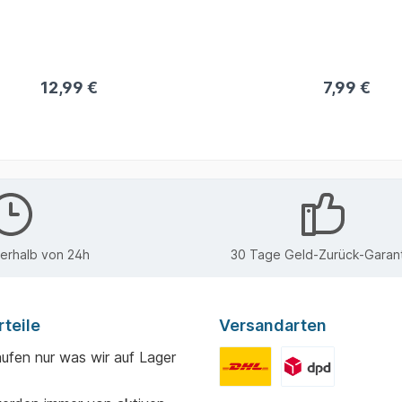
z, Netz: 100 % Polyester.
Eingänge – aber keinen
für den Köder. Der Köder
einem kleinen,
wiederverschließbaren
12,99 €
7,99 €
aufbewahrt, wo er vo
Verzehr geschützt i
nerhalb von 24h
30 Tage Geld-Zurück-Garant
teile
Versandarten
aufen nur was wir auf Lager