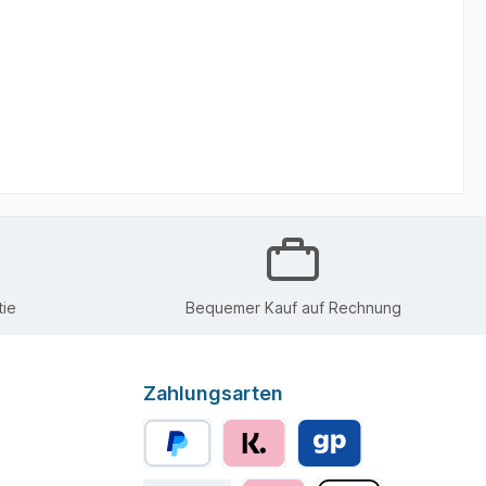
 Ausgang
 wird in
 Beutel
r dem
st.
ie
Bequemer Kauf auf Rechnung
Zahlungsarten