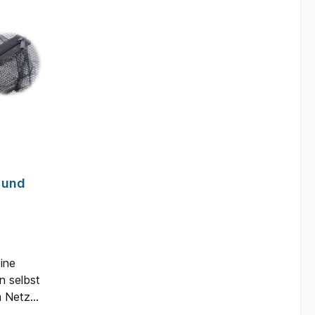
 und
eine
n selbst
m Netz
at zwei