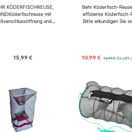
HR KÖDERFISCHREUSE,
Behr Köderfisch-Reus
NDKöderfischreuse mit
effiziente Köderfisch-
ißverschlussöffnung und
Bitte erkundigen Sie s
ken, 5 mm weiten Maschen.
dem Einsatz, ob Reusen
n klein zusammengelegt
jeweiligen Gewässer erla
en. Maße ausgezogen ca.
60 cm, Ø ca. 30 cm.
material: 100 % Polyamid.
15,99 €
10,99 €
14,99 €
(26.68% 