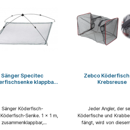
Sänger Specitec
Zebco Köderfisch
erfischsenke klappbar
Krebsreuse
1x1 m; Netz 6 mm
Sänger Köderfisch-
Jeder Angler, der s
Köderfisch-Senke. 1 x 1 m,
Köderfische und Krabbe
zusammenklappbar,
fängt, wird von diese
hwertiges, feines grünes
beeindruckt sein. Es h