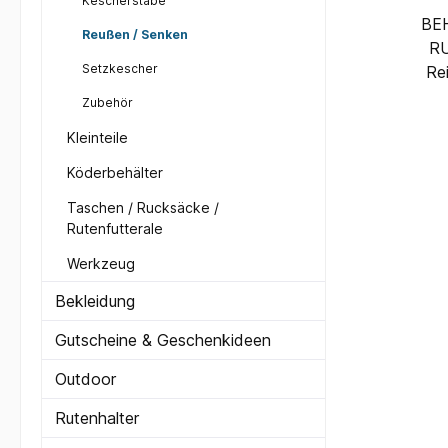
Kescherstäbe
BE
Reußen / Senken
RU
Setzkescher
Re
star
Zubehör
Kan
Kleinteile
werd
Köderbehälter
Netz
Taschen / Rucksäcke /
Rutenfutterale
Werkzeug
Bekleidung
Gutscheine & Geschenkideen
Outdoor
Rutenhalter