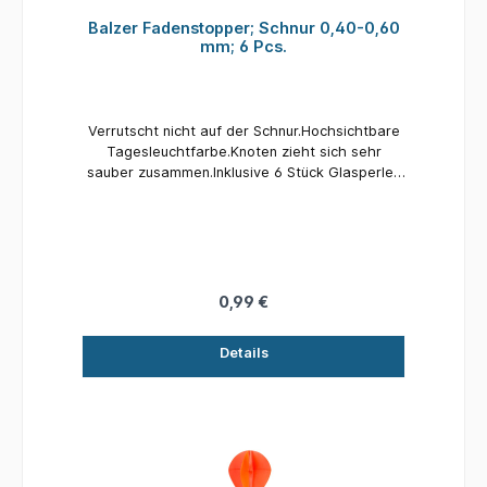
Balzer Fadenstopper; Schnur 0,40-0,60
mm; 6 Pcs.
Verrutscht nicht auf der Schnur.Hochsichtbare
Tagesleuchtfarbe.Knoten zieht sich sehr
sauber zusammen.Inklusive 6 Stück Glasperlen
pro Packung.Größe / empf.
Schnurdurchmesser:M 0,40-0,60mmInhalt: 6
Stück
0,99 €
Details