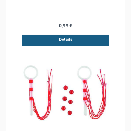
Schnurdurchmesser:L 0,30-0,40mmInhalt: 6
Stück
0,99 €
Details