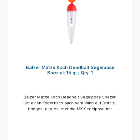
Balzer Matze Koch Deadbait Segelpose
Spezial; 15 gr.; Qty. 1
Balzer Matze Koch Deadbait Segelpose Spezial
Um einen Köderfisch auch vom Wind auf Drift zu
bringen, gibt es jetzt die MK Segelpose mit
dem Knick in der Schnurführung zum
blitzschnellen Loten. Beim Segeln ist die
korrekte Tiefe entscheidend. Mit einem Wurf
ins tiefere Wasser ist das mit diesem Modell
erledigt. Die Pose bleibt beim Einholen an Ort