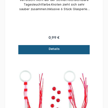
Tagesleuchtfarbe.Knoten zieht sich sehr
sauber zusammen.Inklusive 6 Stück Glasperlen
pro Packung.Größe / empf.
Schnurdurchmesser:M 0,10-0,20mmInhalt: 6
Stück
0,99 €
Details