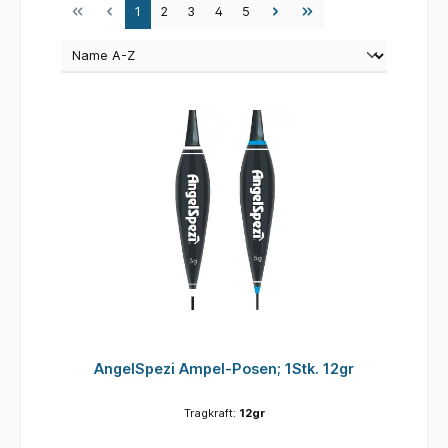
Seite
Seite
Seite
Seite
Seite
1
2
3
4
5
AngelSpezi Ampel-Posen; 1Stk. 12gr
Tragkraft:
12gr