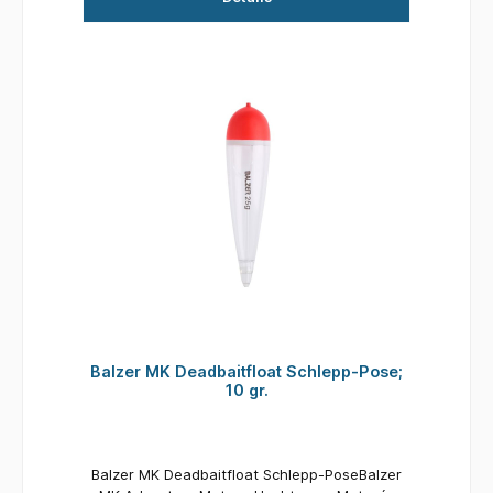
Weg genommen hat, lässt es sich "auf dem
Rückweg" damit hervorragend Posenschleppen.
Langsam eingeholt,bleibt der Köderfisch
dennoch auf Tiefe. Inhalt: 1 Stück Tragkraft: 25
gr.
Balzer MK Deadbaitfloat Schlepp-Pose;
10 gr.
Balzer MK Deadbaitfloat Schlepp-PoseBalzer