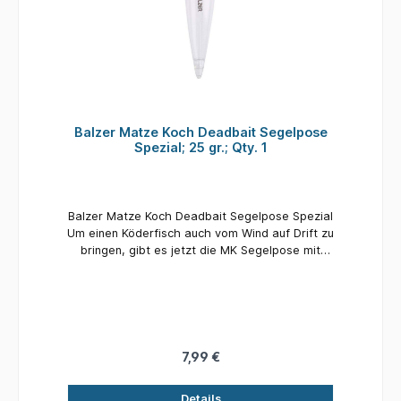
Balzer Matze Koch Deadbait Segelpose
Spezial; 25 gr.; Qty. 1
Balzer Matze Koch Deadbait Segelpose Spezial
Um einen Köderfisch auch vom Wind auf Drift zu
bringen, gibt es jetzt die MK Segelpose mit
dem Knick in der Schnurführung zum
blitzschnellen Loten. Beim Segeln ist die
korrekte Tiefe entscheidend. Mit einem Wurf
ins tiefere Wasser ist das mit diesem Modell
erledigt. Die Pose bleibt beim Einholen an Ort
und Stelle und man platziert den Stopper
7,99 €
so,dass der Köderfisch etwa einen halben
Meter über Grund driftet. Wenn die Pose ihren
Details