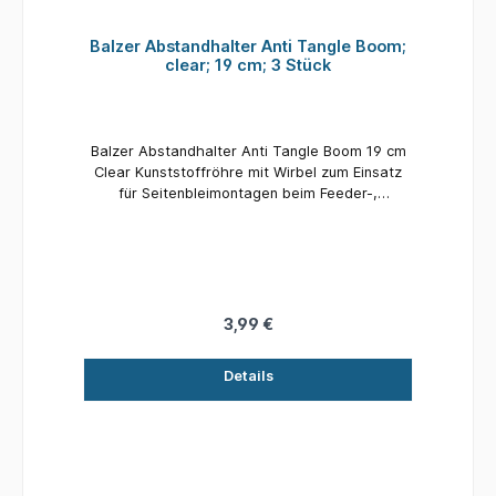
Balzer Abstandhalter Anti Tangle Boom;
clear; 19 cm; 3 Stück
Balzer Abstandhalter Anti Tangle Boom 19 cm
Clear Kunststoffröhre mit Wirbel zum Einsatz
für Seitenbleimontagen beim Feeder-,
Futterkorb- und Meeresangeln. Material:
Kunststoff Länge: 19 cm Inhalt: 3 Stück
3,99 €
Details