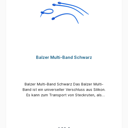
verwenden. Tragkraft: 25 gr. Inhalt: 1 Stück
Balzer Multi-Band Schwarz
Balzer Multi-Band Schwarz Das Balzer Multi-
Band ist ein universeller Verschluss aus Silikon.
Es kann zum Transport von Steckruten, als
Rutenband, oder als universeller Verschluss von
Tüten oder Beuteln benutzt werden. Die
Einsatzmöglichkeiten sind unbegrenzt, ob beim
Angeln, auf dem Boot, beim Zelten oder in der
eigenen Werkstatt. Er funktioniert wie ein
herkömmlicher Kabelbinder. Allerdings kann