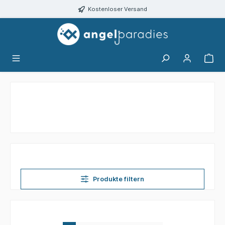
alt springen
Kostenloser Versand
Produkte filtern