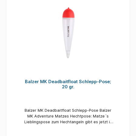
bleiben wo sie ist und ihnen die exakte Tiefe
anzeigen. Jetzt nur noch den Stopper auf die
Pose schieben. Zur perfekten Bebleiung etwa
Zweidrittel der angegebenen Tragkraft
verwenden. Tragkraft: 15 gr. Inhalt: 1 Stück
Balzer MK Deadbaitfloat Schlepp-Pose;
20 gr.
Balzer MK Deadbaitfloat Schlepp-Pose Balzer
MK Adventure Matzes Hechtpose: Matze´s
Lieblingspose zum Hechtangeln gibt es jetzt in
Tropfenform mit dem 1000-fach bewährten
Lot-Knick in der Innenführung. Ursprünglich zum