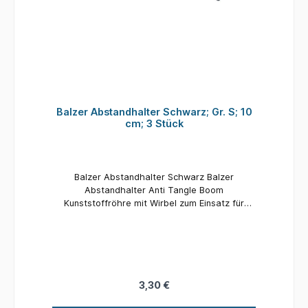
Balzer Abstandhalter Schwarz; Gr. S; 10
cm; 3 Stück
Balzer Abstandhalter Schwarz Balzer
Abstandhalter Anti Tangle Boom
Kunststoffröhre mit Wirbel zum Einsatz für
Seitenbleimontagen beim Feeder-, Futterkorb-
und Meeresangeln. Material: Kunststoff Länge:
10 cm Inhalt: 3 Stück
3,30 €